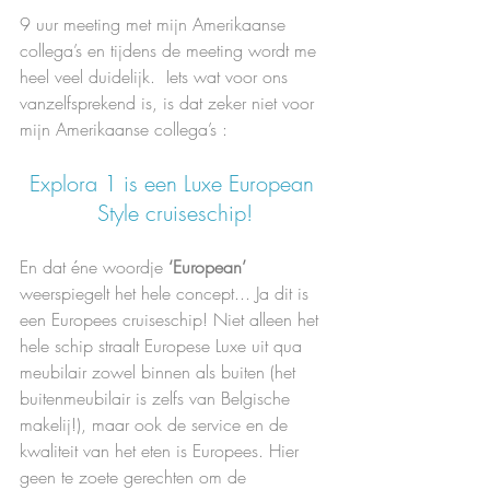
9 uur meeting met mijn Amerikaanse 
collega’s en tijdens de meeting wordt me 
heel veel duidelijk.  Iets wat voor ons 
vanzelfsprekend is, is dat zeker niet voor 
mijn Amerikaanse collega’s : 
Explora 1 is een Luxe European 
Style cruiseschip!
En dat éne woordje 
‘European’
weerspiegelt het hele concept... Ja dit is 
een Europees cruiseschip! Niet alleen het 
hele schip straalt Europese Luxe uit qua 
meubilair zowel binnen als buiten (het 
buitenmeubilair is zelfs van Belgische 
makelij!), maar ook de service en de 
kwaliteit van het eten is Europees. Hier 
geen te zoete gerechten om de 