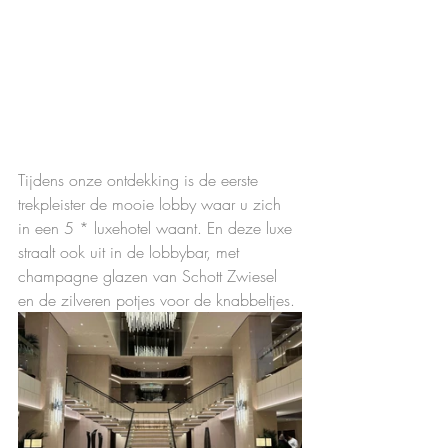
Tijdens onze ontdekking is de eerste 
trekpleister de mooie lobby waar u zich 
in een 5 * luxehotel waant. En deze luxe 
straalt ook uit in de lobbybar, met 
champagne glazen van Schott Zwiesel 
en de zilveren potjes voor de knabbeltjes.