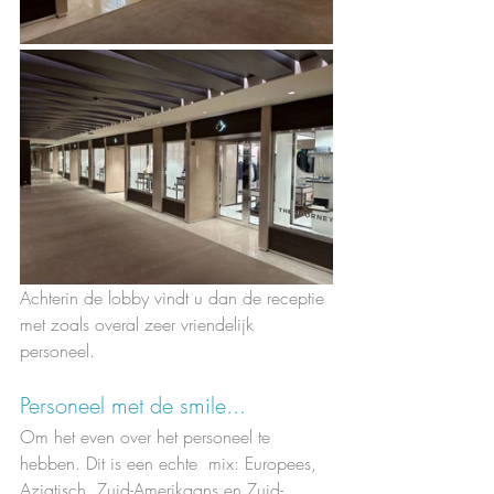
Achterin de lobby vindt u dan de receptie 
met zoals overal zeer vriendelijk 
personeel.   
Personeel met de smile...
Om het even over het personeel te 
hebben. Dit is een echte  mix: Europees, 
Aziatisch, Zuid-Amerikaans en Zuid-