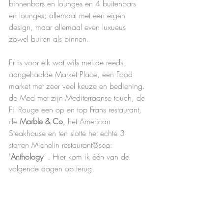
binnenbars en lounges en 4 buitenbars 
en lounges; allemaal met een eigen 
design, maar allemaal even luxueus 
zowel buiten als binnen.  
Er is voor elk wat wils met de reeds 
aangehaalde Market Place, een Food 
market met zeer veel keuze en bediening. 
de Med met zijn Mediterraanse touch, de 
Fil Rouge een op en top Frans restaurant, 
de 
Marble & Co
, het American 
Steakhouse en ten slotte het echte 3 
sterren Michelin restaurant@sea: 
'
Anthology
' . Hier kom ik één van de 
volgende dagen op terug.