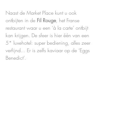
Naast de Market Place kunt u ook 
ontbijten in de
 Fil Rouge
, het Franse 
restaurant waar u een ‘à la carte’ ontbijt 
kan krijgen. De sfeer is hier één van een 
5* luxehotel: super bediening, alles zeer 
verfijnd... Er is zelfs kaviaar op de ‘Eggs 
Benedict’.