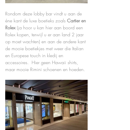
Rondom deze lobby bar vindt u aan de 
éne kant de luxe boetieks zoals 
Cartier en 
Rolex
 (ja hoor u kan hier aan boord een 
Rolex kopen, terwijl u er aan land 2 jaar 
op moet wachten) en aan de andere kant 
de mooie boetiekjes met weer die Italian 
en Europese touch in kledij en 
accessoires.  Hier geen Hawaii shirts, 
maar mooie Rimini schoenen en hoeden.