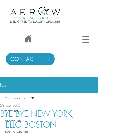
CONTACT
Post
Alle berichten
28 sep 2023
Alle berichten
BYE BYE NEW YORK,
seabourn
HELLO BOSTON
scenic cruises