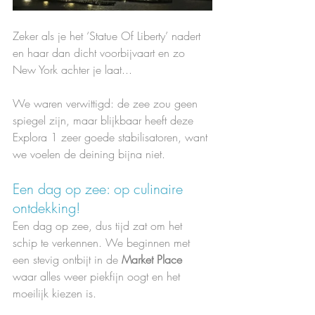
Zeker als je het ‘Statue Of Liberty’ nadert 
en haar dan dicht voorbijvaart en zo 
New York achter je laat...
We waren verwittigd: de zee zou geen 
spiegel zijn, maar blijkbaar heeft deze 
Explora 1 zeer goede stabilisatoren, want 
we voelen de deining bijna niet.
Een dag op zee: op culinaire 
ontdekking!
Een dag op zee, dus tijd zat om het 
schip te verkennen. We beginnen met 
een stevig ontbijt in de 
Market Place
waar alles weer piekfijn oogt en het 
moeilijk kiezen is.  