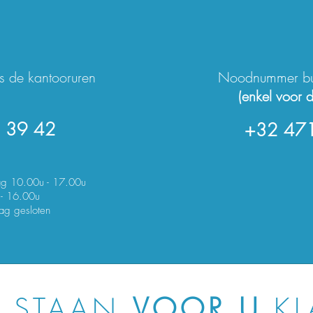
s de kantooruren
Noodnummer bui
(enkel voor 
 39 42
+32 471
ag 10.00u - 17.00u
 - 16.00u
ag gesloten
J STAAN
VOOR U
KL