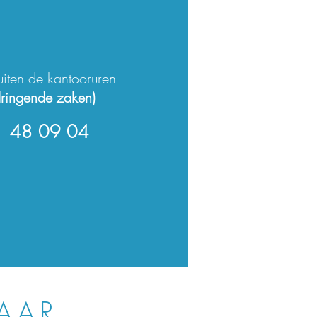
ten de kantooruren
dringende zaken)
 48 09 04
AAR