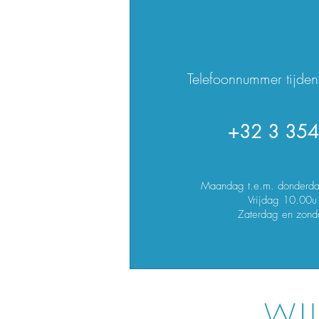
Telefoonnummer tijden
+32 3 354
Maandag t.e.m. donderd
Vrijdag 10.00u
Zaterdag en zond
WI