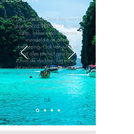
"De cruise met Silver Ray was in
één woord: PERFECT! Prachtig
schip, lekker eten, uitermate
vriendelijke en attente
bediening. Ook van jullie uit
was alles perfect geregeld,
zowel de vluchten, het vervoer,
de excursies als de reservaties,
waarvoor onze dank!
Echt
aangenaam zorgeloos
genieten."
D.B.