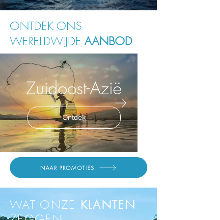
ONTDEK ONS
WERELDWIJDE
AANBOD
Zuidoost-Azië
Ontdek
NAAR PROMOTIES
WAT ONZE
KLANTEN
ZEGGEN