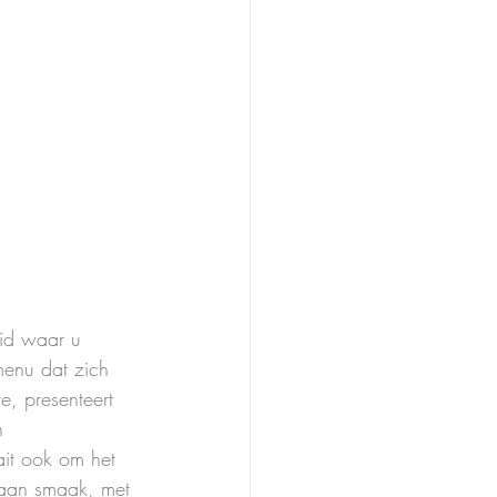
eid waar u 
menu dat zich 
e, presenteert 
n 
ait ook om het 
 aan smaak, met 