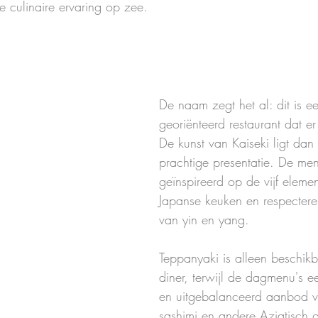
e culinaire ervaring op zee.
De naam zegt het al: dit is e
georiënteerd restaurant dat er 
De kunst van Kaiseki ligt dan
prachtige presentatie. De men
geïnspireerd op de vijf eleme
Japanse keuken en respectere
van yin en yang. 
Teppanyaki is alleen beschikba
diner, terwijl de dagmenu's e
en uitgebalanceerd aanbod v
sashimi en andere Aziatisch g