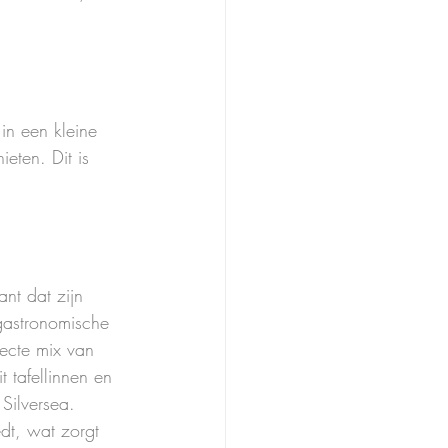
in een kleine 
eten. Dit is 
nt dat zijn 
gastronomische 
fecte mix van 
t tafellinnen en 
Silversea. 
edt, wat zorgt 