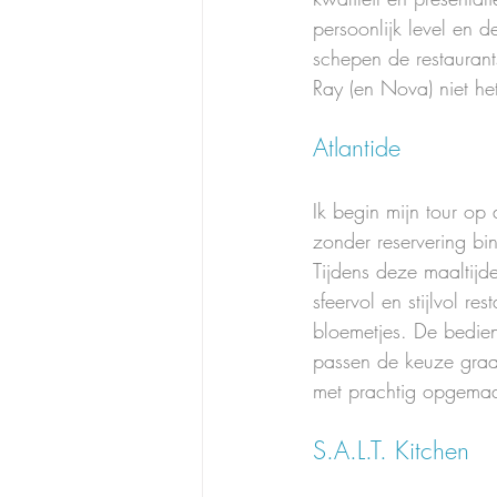
persoonlijk level en 
schepen de restaurants
Ray (en Nova) niet he
Atlantide
Ik begin mijn tour op 
zonder reservering bi
Tijdens deze maaltijde
sfeervol en stijlvol re
bloemetjes. De bedien
passen de keuze graa
met prachtig opgemaa
S.A.L.T. Kitchen