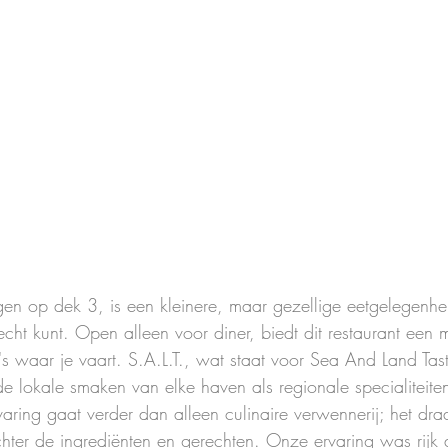
egen op dek 3, is een kleinere, maar gezellige eetgelegenh
echt kunt. Open alleen voor diner, biedt dit restaurant een 
s waar je vaart. S.A.L.T., wat staat voor Sea And Land Tast
e lokale smaken van elke haven als regionale specialiteite
aring gaat verder dan alleen culinaire verwennerij; het dra
hter de ingrediënten en gerechten. Onze ervaring was rijk