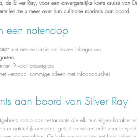
a, de Silver Ray, voor een onvergetelijke korte cruise van D
ertellen ze u meer over hun culinaire rondreis aan boord. 
in een notendop
cept
 met een excursie per haven inbegrepen
gasten
rvan 9 voor passagiers
met veranda (sommige alleen met inloopdouche)
nts aan boord van Silver Ray
itgebreid scala aan restaurants die elk hun eigen karakter en
 er natuurlijk een paar getest en waren echt zeer te spre
ie van de gerechten. Ook de service is (op het hele schip) op