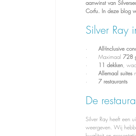
aanwinst van Silverse
Corfu. In deze blog v
Silver Ray 
·      
All-Inclusive con
·      Maximaal 
728 
·      
11 dekken
, waa
·      
Allemaal suites
 
·      
7 restaurants
De restaura
Silver Ray heeft een u
weergeven. Wij hebben
kwaliteit en presentat