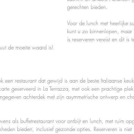
gerechten bieden. 
Voor de lunch met heerlijke su
kunt u zo binnenlopen, maar 
is reserveren vereist en dit is 
luut de moeite waard is!
ok een restaurant dat gewijd is aan de beste Italiaanse keuk
 carte geserveerd in La Terrazza, met ook een prachtige plek
ormgegeven achterdek met zijn asymmetrische ontwerp en ch
evens als buffetrestaurant voor ontbijt en lunch, met ruim opg
kheden bieden, inclusief gezonde opties. Reserveren is niet