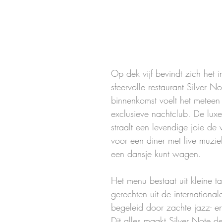
Op dek vijf bevindt zich het i
sfeervolle restaurant Silver Not
binnenkomst voelt het meteen
exclusieve nachtclub. De luxe,
straalt een levendige joie de v
voor een diner met live muzie
een dansje kunt wagen. 
Het menu bestaat uit kleine tap
gerechten uit de international
begeleid door zachte jazz- e
Dit alles maakt Silver Note d