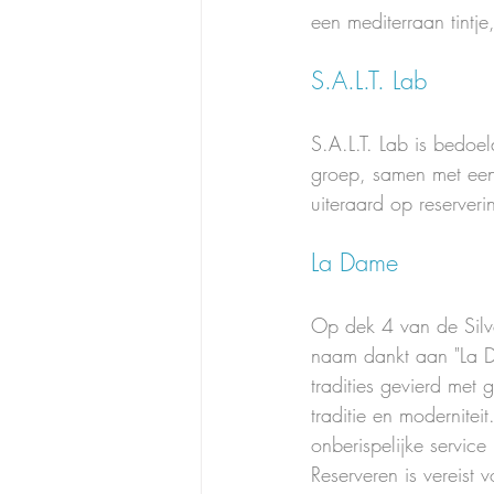
een mediterraan tintje
S.A.L.T. Lab
S.A.L.T. Lab is bedoel
groep, samen met een 
uiteraard op reserveri
La Dame
Op dek 4 van de Silve
naam dankt aan "La Da
tradities gevierd met g
traditie en modernitei
onberispelijke servic
Reserveren is vereist 