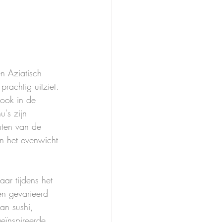
en Aziatisch 
prachtig uitziet. 
 ook in de 
u's zijn 
nten van de 
n het evenwicht 
ar tijdens het 
en gevarieerd 
an sushi, 
eïnspireerde 