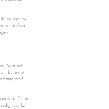
shi en sashimi 
voor het diner 
tegen 
en. Voor het 
 om buiten te 
armante privé 
ezette buffetten 
 nodig voor La 