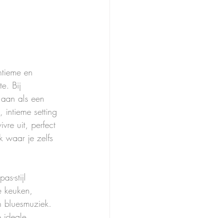
ntieme en 
e. Bij 
 aan als een 
 intieme setting 
ivre uit, perfect 
k waar je zelfs 
as-stijl 
e keuken, 
n bluesmuziek. 
e ideale 