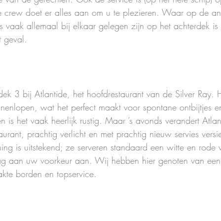
de crew doet er alles aan om u te plezieren. Waar op de an
 vaak allemaal bij elkaar gelegen zijn op het achterdek is 
t geval.
dek 3 bij Atlantide, het hoofdrestaurant van de Silver Ray. H
nnenlopen, wat het perfect maakt voor spontane ontbijtjes e
n is het vaak heerlijk rustig. Maar ’s avonds verandert Atlan
staurant, prachtig verlicht en met prachtig nieuw servies versi
ing is uitstekend; ze serveren standaard een witte en rode 
g aan uw voorkeur aan. Wij hebben hier genoten van een he
kte borden en topservice.