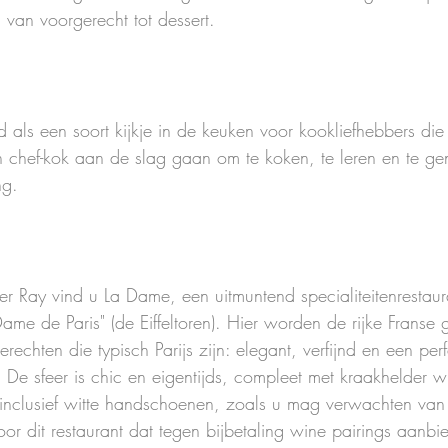
, van voorgerecht tot dessert.
d als een soort kijkje in de keuken voor kookliefhebbers die 
chef-kok aan de slag gaan om te koken, te leren en te geni
ng.
r Ray vind u La Dame, een uitmuntend specialiteitenrestaura
me de Paris" (de Eiffeltoren). Hier worden de rijke Franse 
erechten die typisch Parijs zijn: elegant, verfijnd en een per
t. De sfeer is chic en eigentijds, compleet met kraakhelder wi
e inclusief witte handschoenen, zoals u mag verwachten van 
voor dit restaurant dat tegen bijbetaling wine pairings aanbi