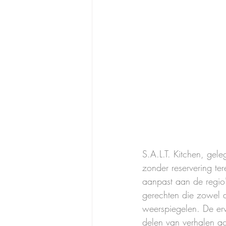
S.A.L.T. Kitchen, gel
zonder reservering ter
aanpast aan de regio'
gerechten die zowel d
weerspiegelen. De erv
delen van verhalen ac