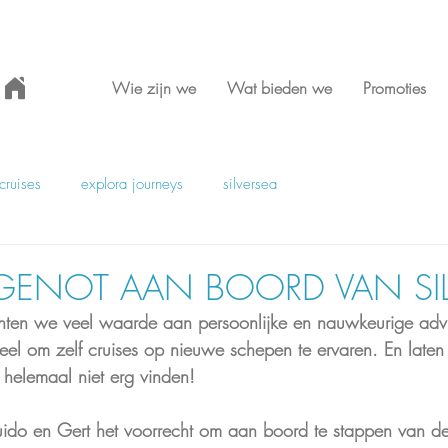
Wie zijn we
Wat bieden we
Promoties
cruises
explora journeys
silversea
 GENOT AAN BOORD VAN SIL
chten we veel waarde aan persoonlijke en nauwkeurige ad
ieel om zelf cruises op nieuwe schepen te ervaren. En laten w
 helemaal niet erg vinden! 
do en Gert het voorrecht om aan boord te stappen van de