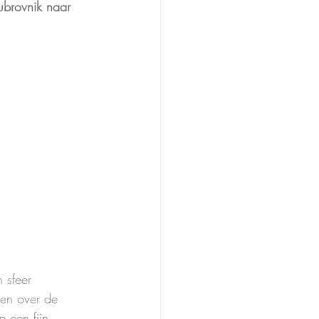
ubrovnik naar 
 sfeer 
ken over de 
 een fijn, 