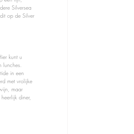
dere Silversea 
dit op de Silver 
ier kunt u 
n lunches. 
tide in een 
erd met vrolijke 
wijn, maar 
erlijk diner, 