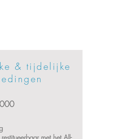
ke & tijdelijke
iedingen
.000
g
restitueerbaar met het All-