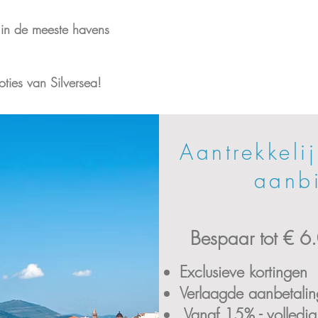
 in de meeste havens
oties van Silversea!
Aantrekkelij
aanb
Bespaar tot € 6
Exclusieve kortingen
Verlaagde aanbetalin
Vanaf 15% - volledig 