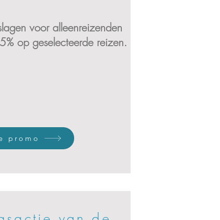
eslagen voor alleenreizenden
25%​ op geselecteerde reizen.
de promo
gsactie van de