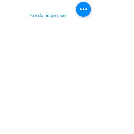
Net dat ietsje meer
De beste luxe deals
Home
Ons team
Concierge
Rederijen
Riviercruises