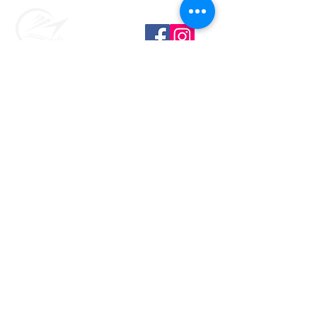
Home
Ons team
Concierge
Rederijen
Riviercruises
Arrow EAU Voyages
For Airline Staff
Onze promoties
Promoties rederijen
Nieuwtjes
Bl
og