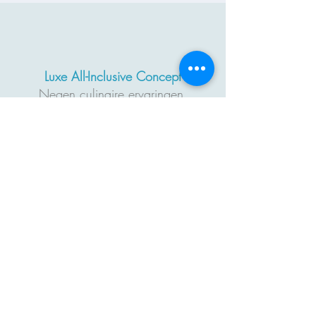
Luxe All-Inclusive Concept
Negen culinaire ervaringen,
onbeperkte premium dranken, spa-
toegang, WiFi en persoonlijke
service.
Authentieke bestemmingen
Ontdek Dubai, Sur, Muscat, Khor
Fakkan en Khasab met rijke cultuur,
natuur en avontuur.