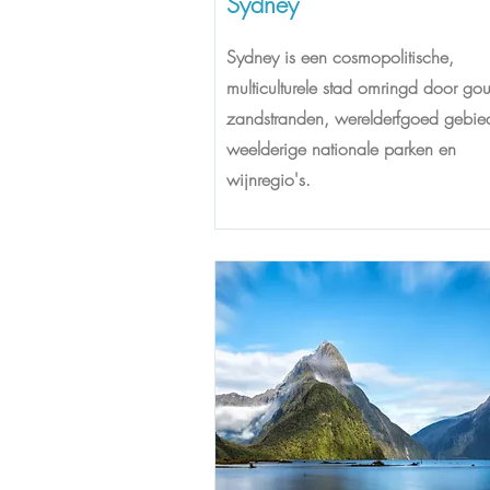
Sydney
Sydney is een cosmopolitische,
multiculturele stad omringd door go
zandstranden, werelderfgoed gebie
weelderige nationale parken en
wijnregio's.