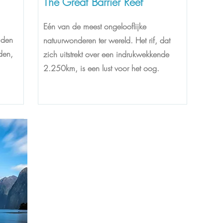
The Great Barrier Reef
Eén van de meest ongelooflijke
uden
natuurwonderen ter wereld. Het rif, dat
den,
zich uitstrekt over een indrukwekkende
2.250km, is een lust voor het oog.