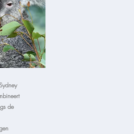
 Sydney
mbineert
ngs de
ngen