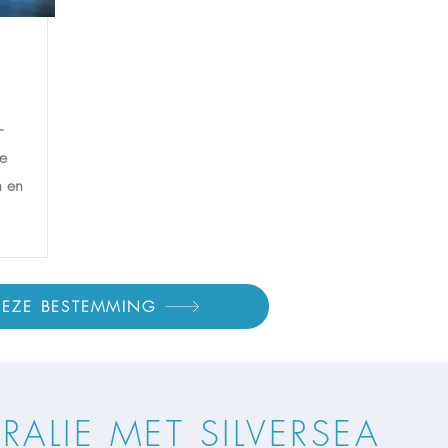
-
te
n en
 DEZE BESTEMMING
ALIE MET SILVERSEA