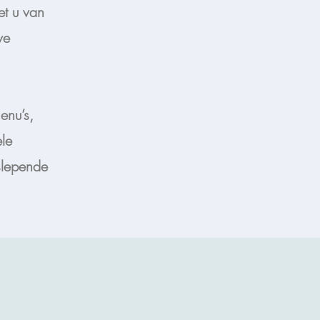
et u van
ve
enu’s,
le
slepende