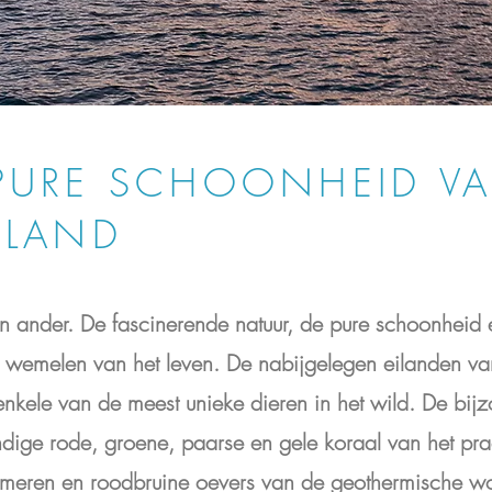
PURE SCHOONHEID VA
ELAND
een ander. De fascinerende natuur, de pure schoonheid
e wemelen van het leven. De nabijgelegen eilanden v
nkele van de meest unieke dieren in het wild. De bij
endige rode, groene, paarse en gele koraal van het pra
e meren en roodbruine oevers van de geothermische 