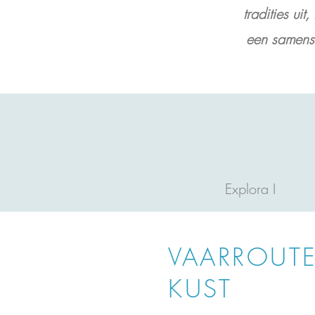
tradities ui
een samensm
Explora I
VAARROUTE
KUST