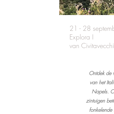
21 - 28 septem
Explora I
van Civitavecch
Ontdek de v
van het Ita
Napels. O
zintuigen bet
fonkelende 