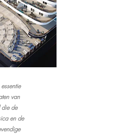
essentie
aten van
 die de
sica en de
levendige