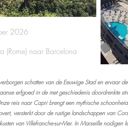
ber 2026
ia (Rome) naar Barcelona
erborgen schatten van de Eeuwige Stad en ervaar de 
liaanse erfgoed in de met geschiedenis doordrenkte str
nze reis naar Capri brengt een mythische schoonheid
overt, versterkt door de rustige landschappen van Cor
kusten van Villefranche-sur-Mer. In Marseille nodigen 