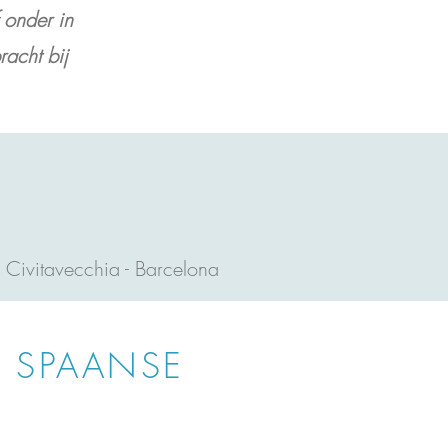
 onder in
acht bij
Civitavecchia - Barcelona
& SPAANSE