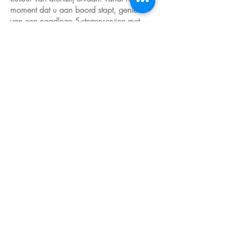
moment dat u aan boord stapt, geniet u
van een naadloze 5-sterrenservice met
persoonlijke aandacht tot in de kleinste
details, wereld-klasse gastronomie en
premium dranken inbegrepen, ruime
suites en exclusieve ontspannings- en
wellness-faciliteiten. Met kleinere schepen
die speciaal zijn ontworpen voor
rivierwateren vaart u dichter bij de kades
zodat u meer tijd heeft om te verkennen,
te ontspannen en onvergetelijke
herinneringen te maken.
Scenic Azure
De Scenic Azure is het 5-sterren
rivierschip van Scenic speciaal
gebouwd voor de Douro en andere
Europese rivieren, waar maximaal 96