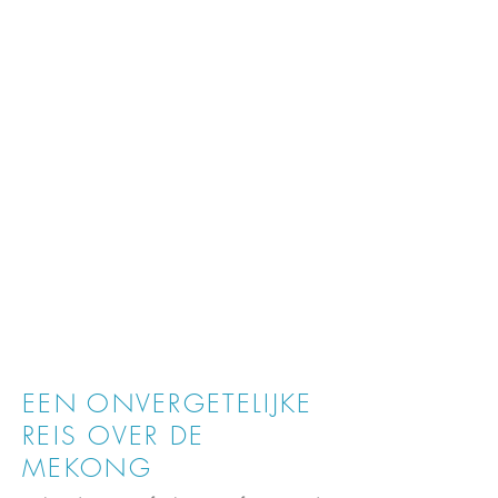
voorzieningen, waaronder wifi
Transfers volgens de door de rederij
voorziene reisschema's
EEN ONVERGETELIJKE
REIS OVER DE
MEKONG