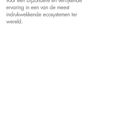
voor een bijzondere en verrijkende
ervaring in een van de meest
indrukwekkende ecosystemen ter
wereld.
Peru: Amazon River
De Amazone, qua watervolume de
grootste rivier ter wereld, ligt in Zuid-
Amerika. De rivier strekt zich uit over
ongeveer 7.062 kilometer, begint in
het Andesgebergte in Peru en
stroomt oostwaarts door het noorden
van Brazilië, waarna hij uiteindelijk
uitmondt in de Atlantische Oceaan.
Aqua Nera en Aria Amazon varen
door de geboorteplaats van de
Amazone, aan de oostelijke punt
van het Pacaya-Samiria Nationaal