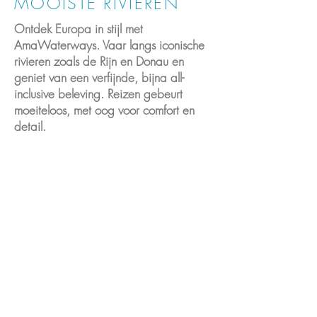
MOOISTE RIVIEREN
Ontdek Europa in stijl met
AmaWaterways. Vaar langs iconische
rivieren zoals de Rijn en Donau en
geniet van een verfijnde, bijna all-
inclusive beleving. Reizen gebeurt
moeiteloos, met oog voor comfort en
detail.
Cruises op de Dordogne en de
Garonne
In het hart van Zuidwest-Frankrijk
komen de Dordogne en de Garonne
samen in Bordeaux, waar met
wijngaarden begroeide heuvels,
statige kastelen en middeleeuwse
dorpjes het landschap bepalen.
Hier beleeft u een reis vol wijn,