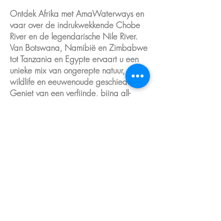
Ontdek Afrika met AmaWaterways en
vaar over de indrukwekkende Chobe
River en de legendarische Nile River.
Van Botswana, Namibië en Zimbabwe
tot Tanzania en Egypte ervaart u een
unieke mix van ongerepte natuur,
wildlife en eeuwenoude geschiedenis.
Geniet van een verfijnde, bijna all-
inclusive beleving waarin comfort,
safari-avontuur en cultuur naadloos
samenkomen.
Chobe River Cruises
Vaar door het Chobe National Park
in Botswana, waar olifanten zich
langs de oevers verzamelen,
nijlpaarden boven water komen en
de lucht gevuld is met een kleurrijke