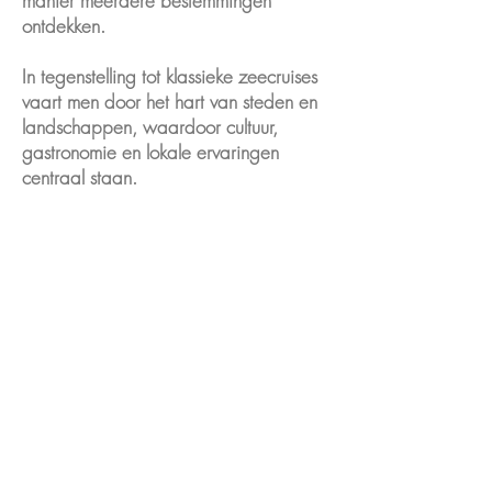
manier meerdere bestemmingen
ontdekken.
In tegenstelling tot klassieke zeecruises
vaart men door het hart van steden en
landschappen, waardoor cultuur,
gastronomie en lokale ervaringen
centraal staan.
Bijna all-inclusive formule
- Inbegrepen maaltijden
- Wijn, bier en frisdranken tijdens
lunch en diner
- Koffie, thee en water doorlopend
beschikbaar
- Wifi
- In de meeste haven zijn meerdere
excursies inbegrepen vaak met
keuzemogelijkheden