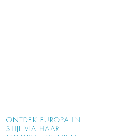
Niet inbegrepen
-
Premium dranken
- Exclusieve excursies
- Fooien
ONTDEK EUROPA IN
STIJL VIA HAAR