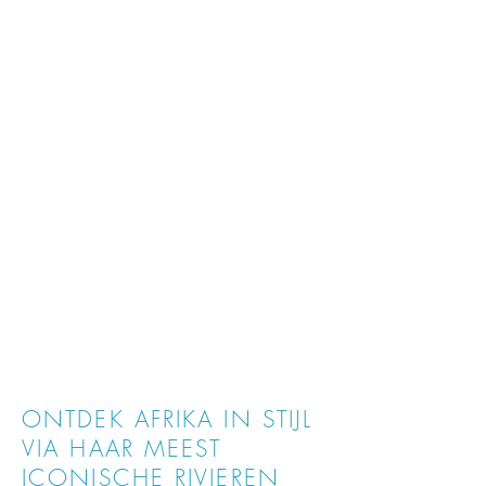
Cruises op de Mekong
De Mekong stroomt door Vietnam en
Cambodja en onthult een wereld
van drijvende markten, gouden
tempels en dorpjes aan de oevers.
Hier brengt elke bocht u dichter bij
de tradities, smaken en sfeer van
Zuidoost-Azië.
ONTDEK AFRIKA IN STIJL
VIA HAAR MEEST
ICONISCHE RIVIEREN